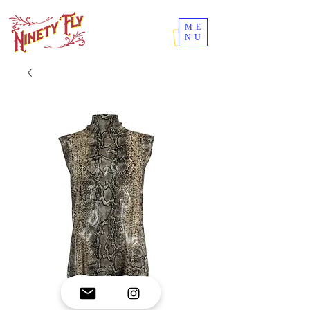
ME
NU