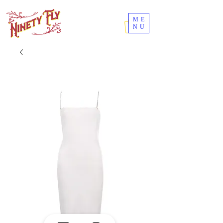
ME
NU