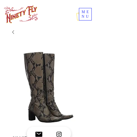
ME
NU