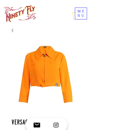
ME
NU
Versace crop jacket