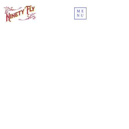
ME
NU